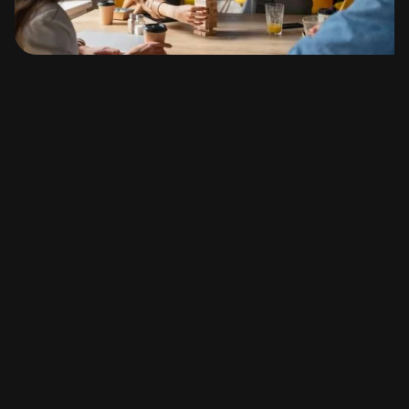
Eventos dinâmicos e divertidos
Descubra a nossa gama de eventos interiores
emocionantes, incluindo Dare2Share, Dare2Live,
eventos ao ar livre, Magusto, jantares de Natal e
inúmeros afterworks. Junte-se a nós para
experiências memoráveis!