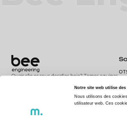
So
OT
Quais são os seus desafios hoje? Temos equipas
OT
e profissionais qualificados para ajudá-lo.
DX
Notre site web utilise des
DX
Nous utilisons des cookies
Contactar
utilisateur web. Ces cook
Contactar