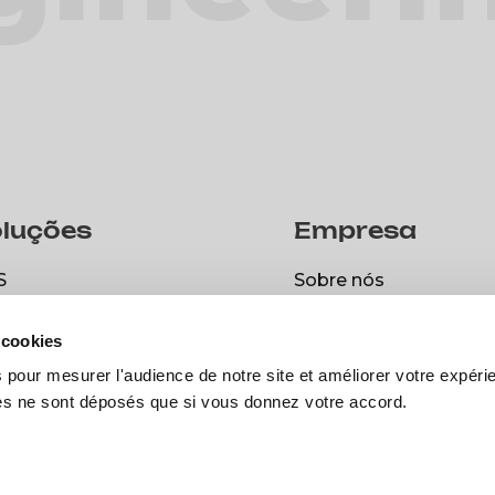
luções
Empresa
S
Sobre nós
S
Sobre nós
spark
Carreira
 cookies
spark
Carreira
Vagas disponíveis
 pour mesurer l'audience de notre site et améliorer votre expéri
ies ne sont déposés que si vous donnez votre accord.
Vagas disponíveis