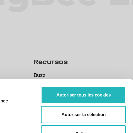
Recursos
Buzz
Buzz
RSC
Autoriser tous les cookies
RSC
Políticas
ence
Políticas
Ética & Compliance
Autoriser la sélection
Ética & Compliance