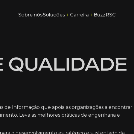
Soluções
Carreira
Sobre nós
Buzz
RSC
Sobre nós
Buzz
RSC
E QUALIDADE
s de Informação que apoia as organizações a encontrar 
scimento. Leva as melhores práticas de engenharia e
para o desenvolvimento estratégico e sustentado da