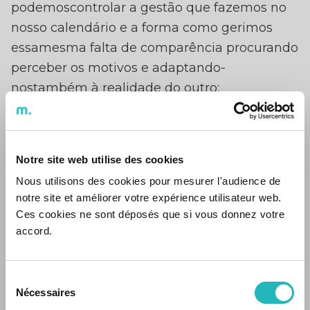
podemoscontrolar a gestão que fazemos no
nosso calendário e a forma como gerimos
essamesma falta de comparência procurando
perceber os motivos e adaptando-
nostambém à realidade do outro;
- Não podemoscontrolar as respostas do
candidato durante o decorrer da entrevista
maspodemos controlar a forma como nos
Notre site web utilise des cookies
preparamos antecipadamente;
Nous utilisons des cookies pour mesurer l'audience de
- Não podemostrabalhar no escritório mas
notre site et améliorer votre expérience utilisateur web.
Ces cookies ne sont déposés que si vous donnez votre
podemos planear momentos de forma digital
accord.
para quepossamos disfrutar da companhia
uns dos outros; Num mundo onde a
pandemia tomouas rédeas do nosso dia-a-dia
Sélection
Nécessaires
du
a tecnologia desbravou terreno e ganha