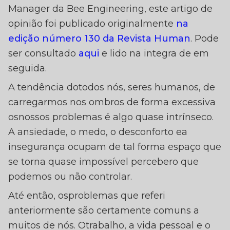
IMPREVISIBILIDADE E
Manager da Bee Engineering, este artigo de
MBIENTE DE TRABAL
opinião foi publicado originalmente
na
– ARTIGO DE RAQUEL
edição número 130 da Revista Human
. Pode
ser consultado
aqui
e lido na integra de em
NOGUEIRA
seguida.
A tendência dotodos nós, seres humanos, de
carregarmos nos ombros de forma excessiva
osnossos problemas é algo quase intrínseco.
A ansiedade, o medo, o desconforto ea
insegurança ocupam de tal forma espaço que
se torna quase impossível percebero que
podemos ou não controlar.
Até então, osproblemas que referi
anteriormente são certamente comuns a
muitos de nós. Otrabalho, a vida pessoal e o