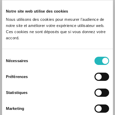
ut purus nec nulla placerat ullamcorper.
Quisque vel quam ligula. Nulla facilisi.
Notre site web utilise des cookies
Nous utilisons des cookies pour mesurer l'audience de
notre site et améliorer votre expérience utilisateur web.
Ces cookies ne sont déposés que si vous donnez votre
accord.
Lorem ipsum
dolor sit amet,
Sélection
Nécessaires
consectetur
du
consentement
adipiscing elit.
Proin eget justo
Préférences
ac velit laoreet
facilisis nec in tortor. In hac habitasse platea
Statistiques
dictumst. Mauris ut justo eu libero fermentum
facilisis. Sed aliquet, dolor vitae posuere
Marketing
cursus, lectus neque varius dolor, vel aliquam