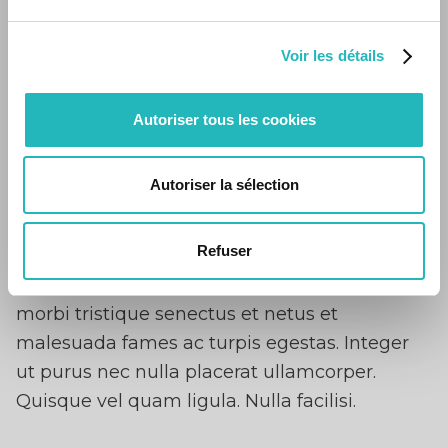
lectus est ut dolor.Pellentesque habitant
morbi tristique senectus et netus et
Voir les détails
malesuada fames ac turpis egestas. Integer
ut purus nec nulla placerat ullamcorper.
Autoriser tous les cookies
Quisque vel quam ligula. Nulla
facilisi.Pellentesque habitant morbi tristique
Autoriser la sélection
senectus et netus et malesuada fames ac
turpis egestas. Integer ut purus nec nulla
Refuser
placerat ullamcorper. Quisque vel quam
ligula. Nulla facilisi.Pellentesque habitant
morbi tristique senectus et netus et
malesuada fames ac turpis egestas. Integer
ut purus nec nulla placerat ullamcorper.
Quisque vel quam ligula. Nulla facilisi.