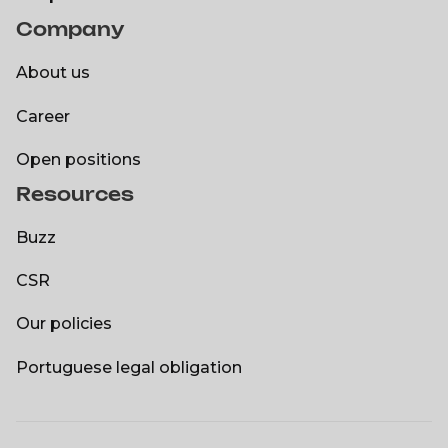
Company
DXspark
About us
About us
Career
Career
Open positions
Resources
Open positions
Buzz
Buzz
CSR
CSR
Our policies
Our policies
Portuguese legal obligation
Portuguese legal obligation