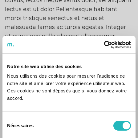
cursus, lectus neque varius dolor, vel aliquam
lectus est ut dolor.Pellentesque habitant
morbi tristique senectus et netus et
malesuada fames ac turpis egestas. Integer
ut purus nec nulla placerat ullamcorper.
Quisque vel quam ligula. Nulla
facilisi.Pellentesque habitant morbi tristique
senectus et netus et malesuada fames ac
Notre site web utilise des cookies
turpis egestas. Integer ut purus nec nulla
Nous utilisons des cookies pour mesurer l'audience de
placerat ullamcorper. Quisque vel quam
notre site et améliorer votre expérience utilisateur web.
ligula. Nulla facilisi.Pellentesque habitant
Ces cookies ne sont déposés que si vous donnez votre
morbi tristique senectus et netus et
accord.
malesuada fames ac turpis egestas. Integer
ut purus nec nulla placerat ullamcorper.
Sélection
Quisque vel quam ligula. Nulla facilisi.
Nécessaires
du
consentement