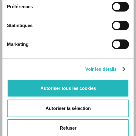
Préférences
Statistiques
Marketing
Voir les détails
Autoriser tous les cookies
Autoriser la sélection
Lorem ipsum dolor sit amet, consectetur
adipiscing elit. Proin eget justo ac velit laoreet
Refuser
facilisis nec in tortor. In hac habitasse platea