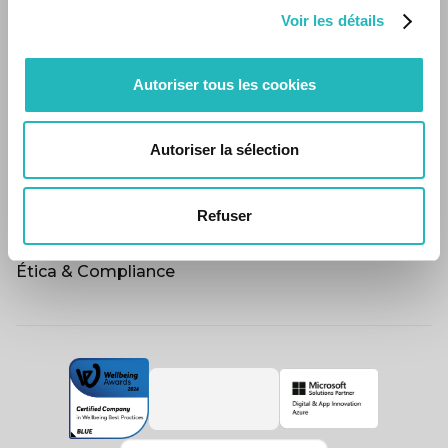
Sobre nós
Carreira
Voir les détails
Carreira
Vagas disponíveis
Autoriser tous les cookies
Recursos
Vagas disponíveis
Buzz
Autoriser la sélection
Buzz
RSC
Refuser
RSC
Políticas
Políticas
Ética & Compliance
Ética & Compliance