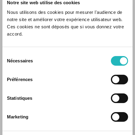
Notre site web utilise des cookies
Nous utilisons des cookies pour mesurer l'audience de
notre site et améliorer votre expérience utilisateur web.
Ces cookies ne sont déposés que si vous donnez votre
accord.
Quais são os seus desafios hoje? Temos equipas e
profissionais qualificados para ajudá-lo.
Sélection
Nécessaires
du
Contactar
consentement
Contactar
Soluções
Préférences
OTS
Statistiques
OTS
DXspark
Empresa
DXspark
Marketing
Sobre nós