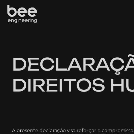
DECLARAÇÃ
DIREITOS 
A presente declaração visa reforçar o compromiss