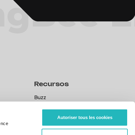
ng
Bee E
Recursos
Buzz
Buzz
RSC
Autoriser tous les cookies
RSC
Políticas
ence
Políticas