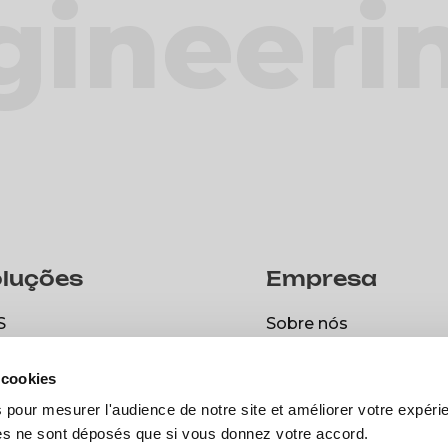
gineeri
luções
Empresa
S
Sobre nós
S
Sobre nós
spark
Carreira
 cookies
spark
Carreira
Vagas disponíveis
 pour mesurer l'audience de notre site et améliorer votre expéri
ies ne sont déposés que si vous donnez votre accord.
Vagas disponíveis