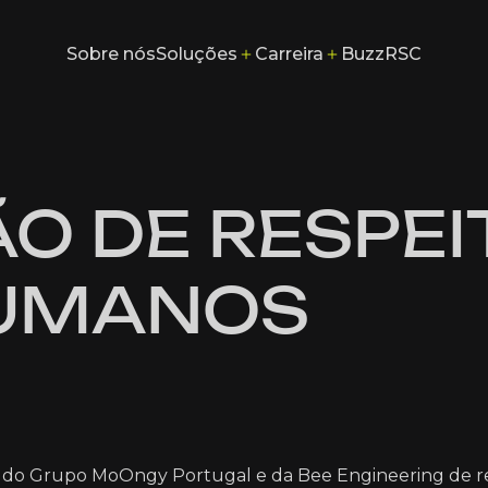
Soluções
Carreira
Sobre nós
Buzz
RSC
Sobre nós
Buzz
RSC
O DE RESPEI
HUMANOS
o do Grupo MoOngy Portugal e da Bee Engineering de re