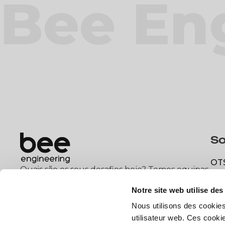
Bee En
So
OT
Quais são os seus desafios hoje? Temos equipas
OT
e profissionais qualificados para ajudá-lo.
DX
Notre site web utilise des
DX
Nous utilisons des cookies
Contactar
utilisateur web. Ces cook