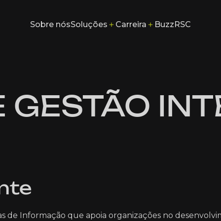
Soluções
Carreira
Sobre nós
Buzz
RSC
Sobre nós
Buzz
RSC
E GESTÃO IN
nte
as de Informação que apoia organizações no desenvolvi