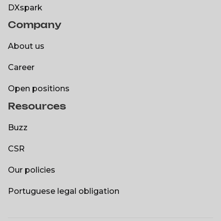
OTS
DXspark
Company
DXspark
About us
About us
Career
Career
Open positions
Resources
Open positions
Buzz
Buzz
CSR
CSR
Our policies
Our policies
Portuguese legal obligation
Portuguese legal obligation