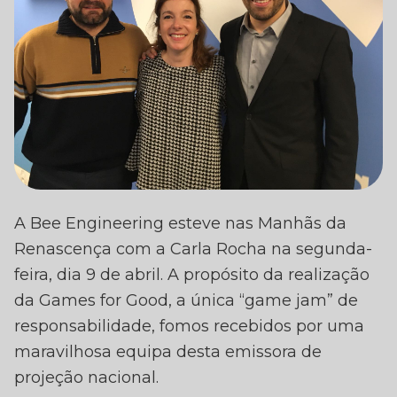
A CARLA ROCHA
A Bee Engineering esteve nas Manhãs da
RECEBEU-NOS NAS
Renascença com a Carla Rocha na segunda-
MANHÃS DA
feira, dia 9 de abril. A propósito da realização
RENASCENÇA
da Games for Good, a única “game jam” de
responsabilidade, fomos recebidos por uma
maravilhosa equipa desta emissora de
projeção nacional.