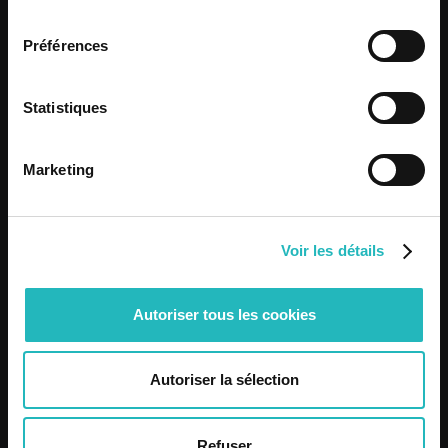
consentement
Dare2Live: Santos Populares
Festivals 2026
Préférences
Statistiques
Know more
Know more
Marketing
Voir les détails
Autoriser tous les cookies
Autoriser la sélection
Refuser