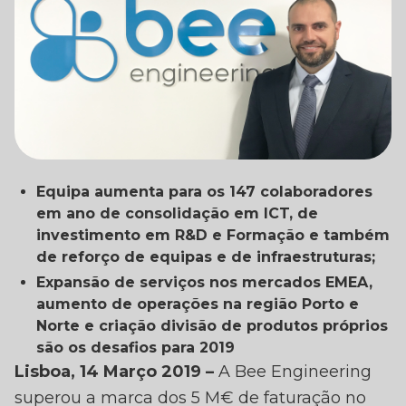
EE ENGINEERING SUPE
Equipa aumenta para os 147 colaboradores
S 5 M€ DE FATURAÇÃO
em ano de consolidação em ICT, de
investimento em R&D e Formação e também
CRESCE 38% EM 201
de reforço de equipas e de infraestruturas;
Expansão de serviços nos mercados EMEA,
aumento de operações na região Porto e
Norte e criação divisão de produtos próprios
são os desafios para 2019
Lisboa, 14 Março 2019 –
A Bee Engineering
superou a marca dos 5 M€ de faturação no