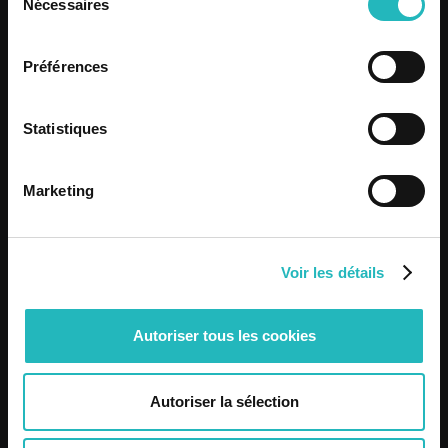
Nécessaires
du
consentement
Dare2Live: Santos Populares
Préférences
Festivals 2026
Statistiques
Know more
Marketing
Know more
Voir les détails
Autoriser tous les cookies
Autoriser la sélection