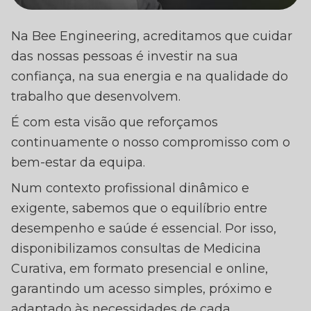
CUIDAR DAS PESSOAS
Na Bee Engineering, acreditamos que cuidar
PARA POTENCIAR O
das nossas pessoas é investir na sua
MELHOR DE CADA UM
confiança, na sua energia e na qualidade do
trabalho que desenvolvem.
É com esta visão que reforçamos
continuamente o nosso compromisso com o
bem-estar da equipa.
Num contexto profissional dinâmico e
exigente, sabemos que o equilíbrio entre
desempenho e saúde é essencial. Por isso,
disponibilizamos consultas de Medicina
Curativa, em formato presencial e online,
garantindo um acesso simples, próximo e
adaptado às necessidades de cada