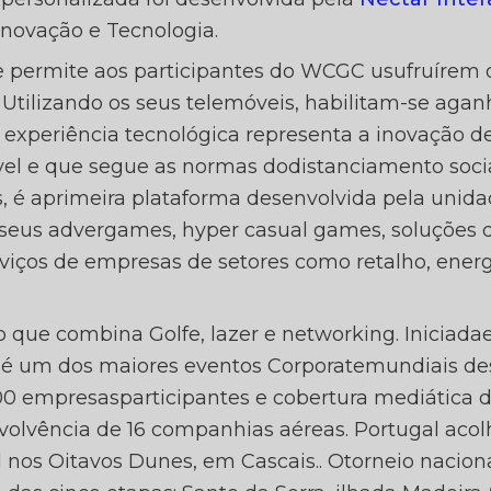
ORATE
novação e Tecnologia.
ve permite aos participantes do WCGC usufruírem 
 Utilizando os seus telemóveis, habilitam-se ag
A experiência tecnológica representa a inovação 
ALLE
ável e que segue as normas dodistanciamento soci
, é aprimeira plataforma desenvolvida pela unid
 seus advergames, hyper casual games, soluções 
viços de empresas de setores como retalho, ener
ue combina Golfe, lazer e networking. Iniciada
 é um dos maiores eventos Corporatemundiais de
0 empresasparticipantes e cobertura mediática d
volvência de 16 companhias aéreas. Portugal acol
l nos Oitavos Dunes, em Cascais.. Otorneio nacion