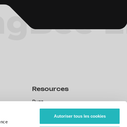
ng
Bee E
Resources
Buzz
Buzz
CSR
Autoriser tous les cookies
ence
CSR
Our policies