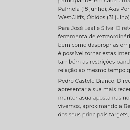
participantes em cada uma 
Palmela (18 junho); Axis Po
WestCliffs, Óbidos (31 julho)
Para José Leal e Silva, Di
ferramenta de extraordinár
bem como daspróprias emp
é possível tornar estas int
também as restrições pandé
relação ao mesmo tempo qu
Pedro Castelo Branco, Dire
apresentar a sua mais rec
manter asua aposta nas no
vivemos, aproximando a Be
dos seus principais target