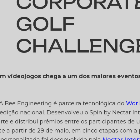
CORPORAT
GOLF
CHALLENG
TIVIDA
 em videojogos chega a um dos maiores eventos
TAR N
A Bee Engineering é parceira tecnológica do
Worl
 edição nacional. Desenvolveu o Spin by Nectar Int
te e distribui prémios entre os participantes de
se a partir de 29 de maio, em cinco etapas com a
 personalizada foi desenvolvida pela
Nectar Inter