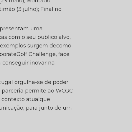
(29 maio); Montado,
mão (3 julho); Final no
 representam uma
as com o seu publico alvo,
s exemplos surgem decomo
rporateGolf Challenge, face
 conseguir inovar na
tugal orgulha-se de poder
a parceria permite ao WCGC
 contexto atualque
unicação, para junto de um