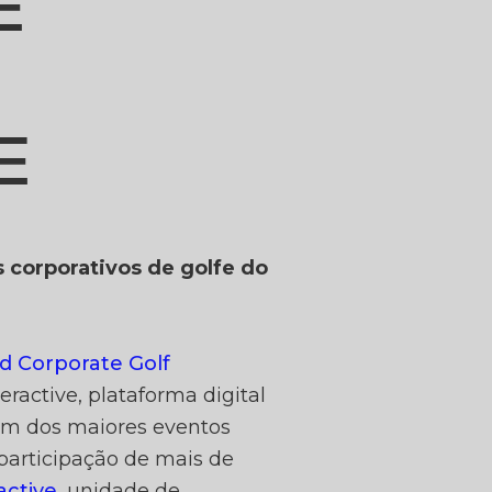
E
E
DE SP
 corporativos de golfe do
O WOR
d Corporate Golf
eractive, plataforma digital
 um dos maiores eventos
 participação de mais de
active
, unidade de