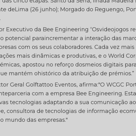
das cinco etapas: Santo da Serra, ilhada Madeira 
nte deLima (26 junho); Morgado do Reguengo, Porti
.
retor Executivo da Bee Engineering “Osvideojogos
io potencial paraincrementar a interação das marc
resas com os seus colaboradores. Cada vez mai
erações mais dinâmicas e produtivas, e o World Co
micas, apostou no reforço dosmeios digitais para
e mantém ohistórico da atribuição de prémios.”
ctor Geral Golftattoo Eventos, afirma:"O WCGC Por
enteparceria com a empresa Bee Engineering. Est
vas tecnologias adaptando a sua comunicação ao
e, consultora de tecnologias de informação ecom
s, o mundo das empresas."