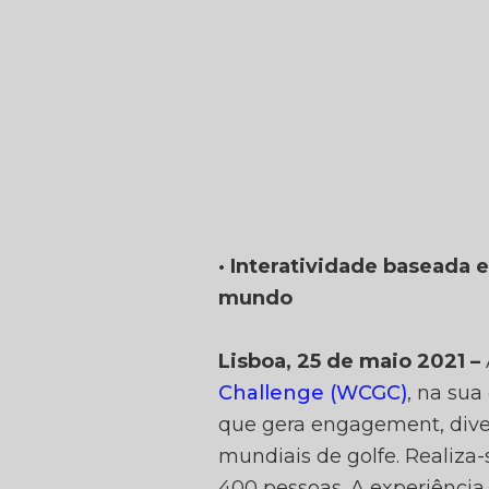
NTERA
· Interatividade baseada
mundo
Y NEC
Lisboa, 25 de maio 2021 –
Challenge (WCGC)
, na sua
que gera engagement, diver
mundiais de golfe. Realiza-
400 pessoas. A experiência