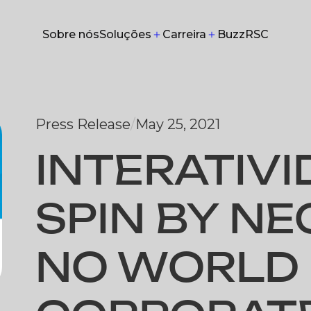
Soluções
Carreira
Sobre nós
Buzz
RSC
Sobre nós
Buzz
RSC
Press Release
/
May 25, 2021
INTERATIV
SPIN BY NE
NO WORLD