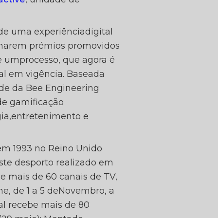
 GOLF
de uma experiênciadigital
anharem prémios promovidos
de umprocesso, que agora é
NGE
al em vigência. Baseada
ade da Bee Engineering
de gamificação
gia,entretenimento e
em 1993 no Reino Unido
ste desporto realizado em
e mais de 60 canais de TV,
he, de 1 a 5 deNovembro, a
al recebe mais de 80