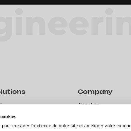
gineeri
lutions
Company
S
About us
S
About us
 cookies
spark
Career
 pour mesurer l'audience de notre site et améliorer votre expéri
spark
Career
Open positions