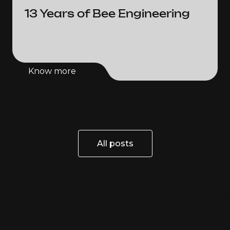
13 Years of Bee Engineering
Know more
Know more
All posts
All posts