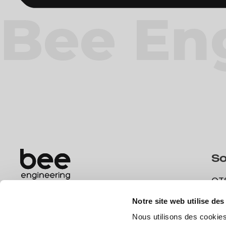
Bee En
So
OT
What are your challenges today? We
OT
have qualified teams and professionals to
Notre site web utilise des
DX
help you.
Nous utilisons des cookies
DX