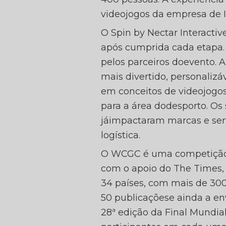
CORP
videojogos da empresa de I
O Spin by Nectar Interacti
após cumprida cada etapa.
pelos parceiros doevento. 
CH
mais divertido, personaliz
em conceitos de videojogos
para a área dodesporto. Os
jáimpactaram marcas e ser
logística.
O WCGC é uma competição q
com o apoio do The Times,
34 países, com mais de 300
50 publicaçõese ainda a en
28ª edição da Final Mundia