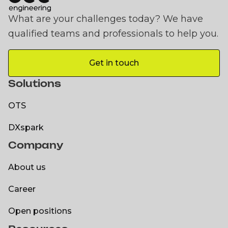
What are your challenges today? We have
qualified teams and professionals to help you.
Get in touch
Get in touch
Solutions
OTS
OTS
DXspark
Company
DXspark
About us
About us
Career
Career
Open positions