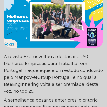
BEE ENGINEERING
A revista Examevoltou a destacar as 50
SCENDE AO TOP 25 D
Melhores Empresas para Trabalhar em
0 MELHORES EMPRES
Portugal, naqueleque é um estudo conduzido
PARA TRABALHAR EM
pelo ManpowerGroup Portugal, e no qual a
BeeEnginnering volta a ser premiada, desta
PORTUGAL
vez, no top 25.
À semelhança dosanos anteriores, o critério
para integrar esta lista passa por atingir um