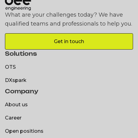
What are your challenges today? We have
qualified teams and professionals to help you.
Get in touch
Get in touch
Solutions
OTS
OTS
DXspark
Company
DXspark
About us
About us
Career
Career
Open positions